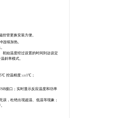
，磁控管更换安装方便。
冲连续加热。
出。
式、初始温度经过设置的时间到达设定
升温斜率模式。
5
℃ 控温精度:≤±1℃
；
USB接口；
实时显示反应温度
和功率
无误
，杜绝出现超温、低温等现象
；
好。