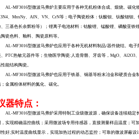
AL-MF3016型微波马弗炉主要应用于各种无机粉体合成、煅烧。碳化物
Si3N4、MnxNy、AlN、VN、CrN等；电子陶瓷粉体：钛酸钡、钛酸锶
粉、三基色长余辉粉等）；锂离子电池材料：钴酸锂、锰酸锂、磷酸亚铁
色陶瓷色料、釉料、陶瓷原料等。
AL-MF3016型微波马弗炉也应用于各种无机材料制品/器件烧结。电子陶瓷:
、PTC热敏元器件等；生物医学陶瓷:人造骨骼、牙齿等，MgO、Al2O3、ZrO2
高性能结构陶瓷。
AL-MF3016型微波马弗炉也应用于铁基、铜基等粉末冶金和硬质合
结；金属粉体材料的氮化、碳化。
仪器特点：
AL-MF3016型微波马弗炉采用特制工业级微波源，确保设备连续稳
调，实现精确温控曲线；采用
微波场专用传感器
，直接测量样品温度；可
用性好
;实时温度曲线显示，实现加热过程的动态监控；可靠的微波屏蔽设