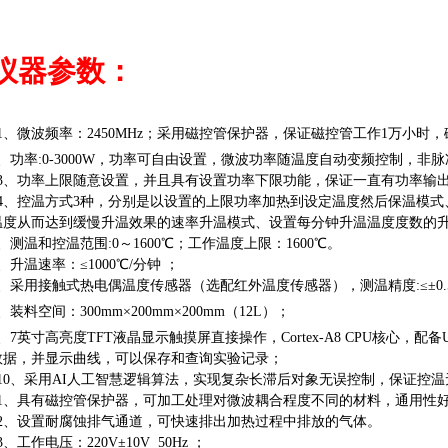
仪器参数：
*1、微波频率：2450MHz；采用磁控管保护器，保证磁控管工作1万小时
、
功率
:
0
-
3
0
00W，
功率可自由设置
，
微波功率随温度自动变频控制
，非脉
*3、功率上限随意设置，并且具有设置功率下限功能，保证一直有功率输
*4、控温方式3种，分别是以设置的上限功率加热到设定温度然后保温模
温度从而达到缓慢升温效果的速率升温模式、设置每分钟升温温度度数的
、
测温和控温范围
:
0
～
16
00℃
；
工作温度上限：
1600℃。
、升温速率：≤1000℃/分钟 ；
7、采用接触式热电偶温度传感器（选配红外温度传感器），
测温精度
:≤±0.
、
装料空
间：
300mm×200mm×200mm（12L）
；
、
7英寸高亮度TFT液晶显示触摸屏直接操作，
Cortex-A8 CPU核心
，配备
数据，并显示曲线，可以
保存和查询实验记录
；
10
、采用
AI人工智慧逻辑算法
，
实现复杂长滞后对象无误控制，
保证控温
11、具有
磁控管保护器
，
可加工处理对微波耦合程度不同的材料，通用性
2
、设置耐腐蚀排气通道，可快速排出加热过程中排放的气体。
13、工作电压：
220
V
±10V
50Hz
；