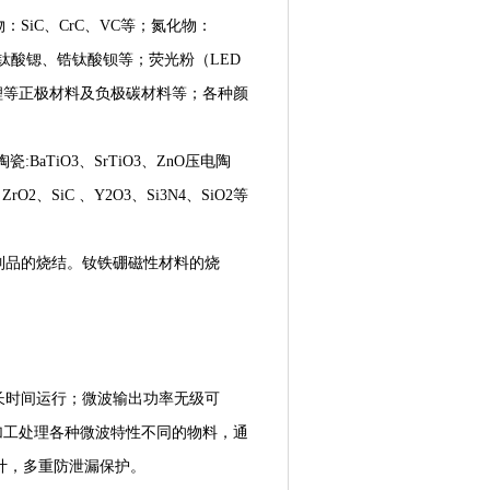
：SiC、CrC、VC等；氮化物：
钡、钛酸锶、锆钛酸钡等；荧光粉（LED
锂等正极材料及负极碳材料等；各种颜
BaTiO3、SrTiO3、ZnO压电陶
、SiC 、Y2O3、Si3N4、SiO2等
金制品的烧结。钕铁硼磁性材料的烧
定长时间运行；微波输出功率无级可
加工处理各种微波特性不同的物料，通
计，多重防泄漏保护。